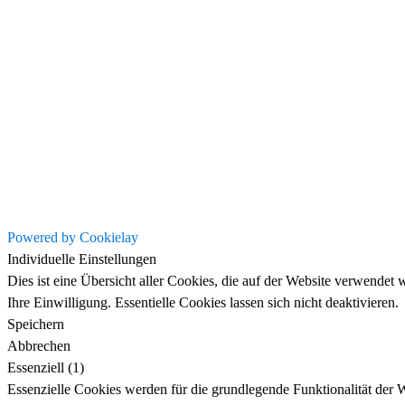
Powered by Cookielay
Individuelle Einstellungen
Dies ist eine Übersicht aller Cookies, die auf der Website verwende
Ihre Einwilligung. Essentielle Cookies lassen sich nicht deaktivieren.
Speichern
Abbrechen
Essenziell (1)
Essenzielle Cookies werden für die grundlegende Funktionalität der W