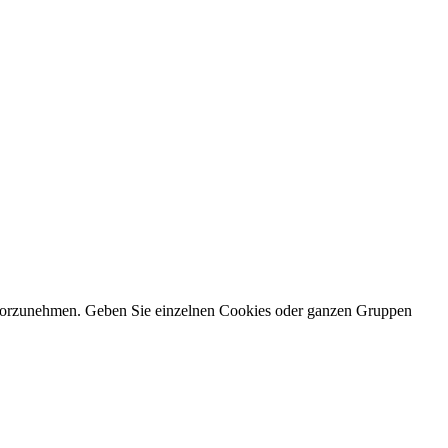
en vorzunehmen. Geben Sie einzelnen Cookies oder ganzen Gruppen