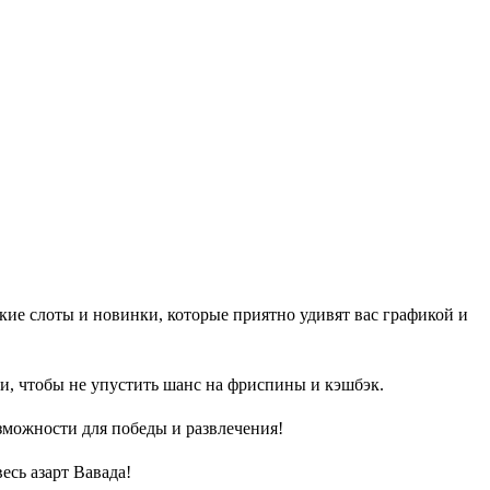
ие слоты и новинки, которые приятно удивят вас графикой и
и, чтобы не упустить шанс на фриспины и кэшбэк.
зможности для победы и развлечения!
есь азарт Вавада!