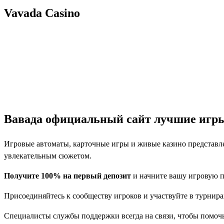
Vavada Casino
Вавада официальный сайт лучшие игры
Игровые автоматы, карточные игры и живые казино представле
увлекательным сюжетом.
Получите 100% на первый депозит
и начните вашу игровую п
Присоединяйтесь к сообществу игроков и участвуйте в турнир
Специалисты службы поддержки всегда на связи, чтобы помочь 