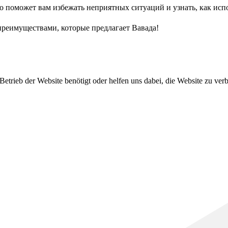
о поможет вам избежать неприятных ситуаций и узнать, как исп
преимуществами, которые предлагает Вавада!
trieb der Website benötigt oder helfen uns dabei, die Website zu verb