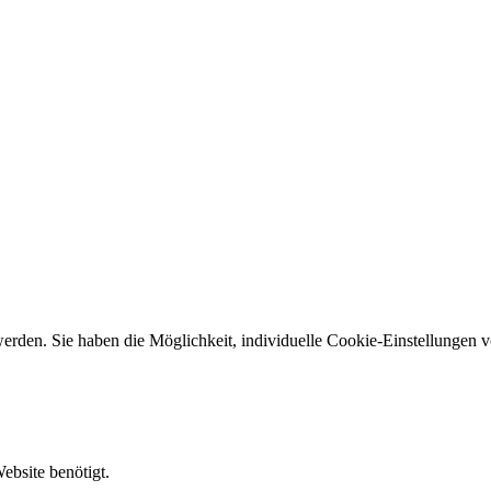
t werden. Sie haben die Möglichkeit, individuelle Cookie-Einstellung
ebsite benötigt.