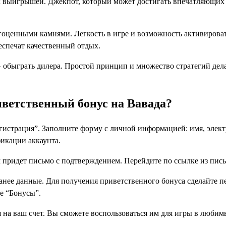
х выигрышей. Джекпот, который может достигать впечатляющих 
гоценными камнями. Легкость в игре и возможность активирова
еспечат качественный отдых.
 – обыграть дилера. Простой принцип и множество стратегий де
иветственный бонус на Вавада?
истрация”. Заполните форму с личной информацией: имя, электро
икации аккаунта.
ам придет письмо с подтверждением. Перейдите по ссылке из пис
ранее данные. Для получения приветственного бонуса сделайте п
ле “Бонусы”.
я на ваш счет. Вы сможете воспользоваться им для игры в люби