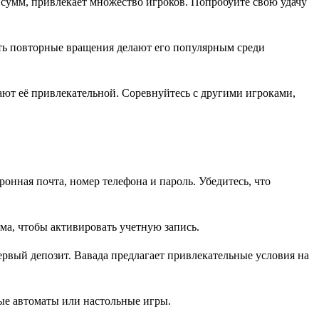
сумм, привлекает множество игроков. Попробуйте свою удачу
ть повторные вращения делают его популярным среди
лают её привлекательной. Соревнуйтесь с другими игроками,
нная почта, номер телефона и пароль. Убедитесь, что
ьма, чтобы активировать учетную запись.
ервый депозит. Вавада предлагает привлекательные условия на
мые автоматы или настольные игры.