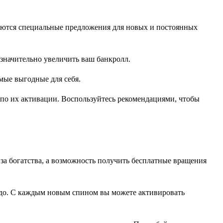
щаются специальные предложения для новых и постоянных
 значительно увеличить ваш банкролл.
мые выгодные для себя.
по их активации. Воспользуйтесь рекомендациями, чтобы
за богатства, а возможность получить бесплатные вращения
радо. С каждым новым спином вы можете активировать