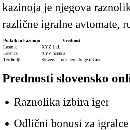
kazinoja je njegova raznoli
različne igralne avtomate, r
Podatki o kazinoju
Vrednost
Lastnik
XYZ Ltd.
Licenca
XYZ licenca
Territoriji
Slovenija, nekatere druge države
Prednosti slovensko onl
Raznolika izbira iger
Odlični bonusi za igralce