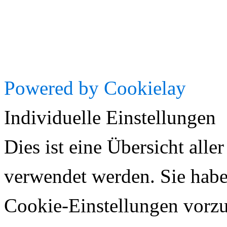
Powered by Cookielay
Individuelle Einstellungen
Dies ist eine Übersicht alle
verwendet werden. Sie habe
Cookie-Einstellungen vorz